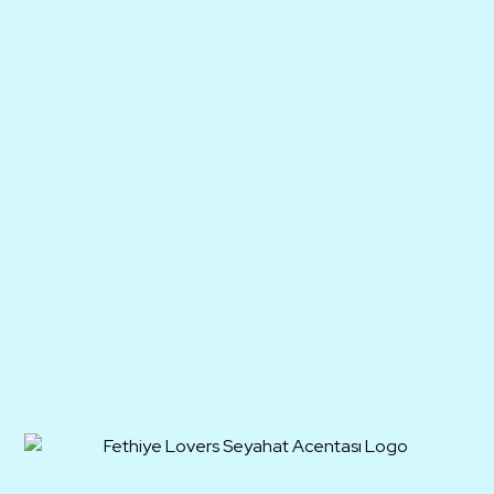
Villa Sonyaz 
Kas / Çukurbağ
All Pictures
Add Favourite
Availability