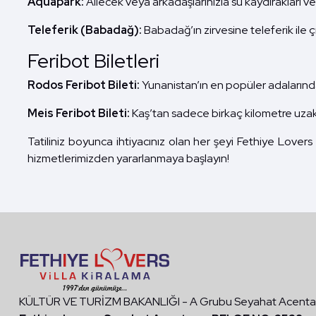
Aquapark:
Ailecek veya arkadaşlarınızla su kaydırakları ve
Teleferik (Babadağ):
Babadağ’ın zirvesine teleferik ile ç
Feribot Biletleri
Rodos Feribot Bileti:
Yunanistan’ın en popüler adalarında
Meis Feribot Bileti:
Kaş’tan sadece birkaç kilometre uzakl
Tatiliniz boyunca ihtiyacınız olan her şeyi Fethiye Lovers
hizmetlerimizden yararlanmaya başlayın!
KÜLTÜR VE TURİZM BAKANLIĞI - A Grubu Seyahat Acentası