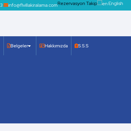
Rezervasyon Takip
English
13
info@flvillakiralama.com
Belgeler
Hakkımızda
S.S.S