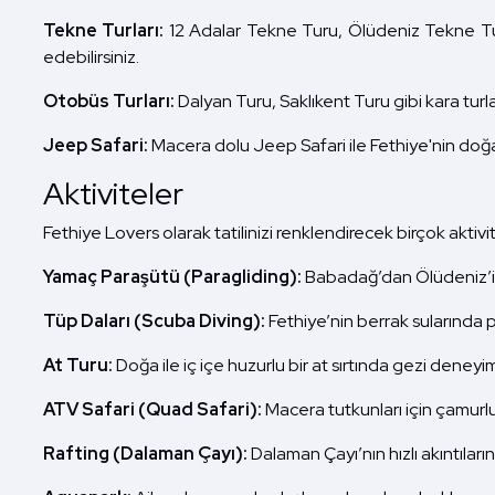
Tekne Turları:
12 Adalar Tekne Turu, Ölüdeniz Tekne Tur
edebilirsiniz.
Otobüs Turları:
Dalyan Turu, Saklıkent Turu gibi kara turlar
Jeep Safari:
Macera dolu Jeep Safari ile Fethiye'nin doğal
Aktiviteler
Fethiye Lovers olarak tatilinizi renklendirecek birçok aktiv
Yamaç Paraşütü (Paragliding):
Babadağ’dan Ölüdeniz’in 
Tüp Daları (Scuba Diving):
Fethiye’nin berrak sularında p
At Turu:
Doğa ile iç içe huzurlu bir at sırtında gezi deneyi
ATV Safari (Quad Safari):
Macera tutkunları için çamurlu
Rafting (Dalaman Çayı):
Dalaman Çayı’nın hızlı akıntılar