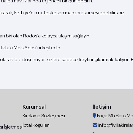
 dalga havuzlarında eğlenceli bir gün geçirin.
ıkarak, Fethiye’nin nefes kesen manzarasını seyredebilirsiniz.
n biri olan Rodos’a kolayca ulaşım sağlayın.
ıktaki Meis Adası’nı keşfedin.
 olarak biz düşünüyor, sizlere sadece keyfini çıkarmak kalıyor! B
Kurumsal
İletişim
Kiralama Sözleşmesi
Foça Mh Barış Ma
İptal Koşulları
info@flvillakira
 İşletmesi